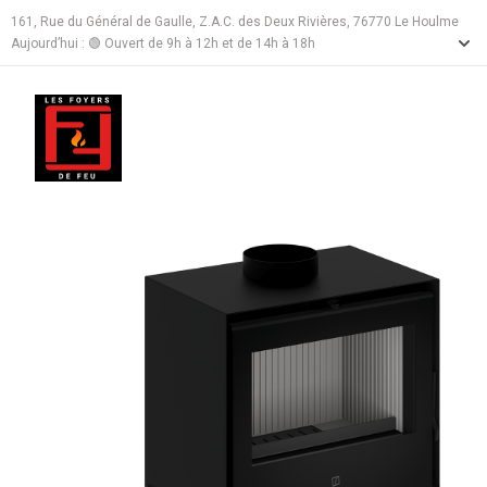
161, Rue du Général de Gaulle, Z.A.C. des Deux Rivières, 76770 Le Houlme
Aujourd’hui :
🟢 Ouvert de 9h à 12h et de 14h à 18h