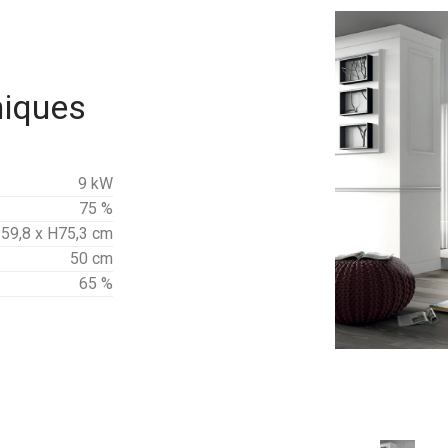
niques
9 kW
75 %
P59,8 x H75,3 cm
50 cm
65 %