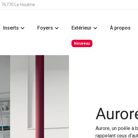
s, 76770 Le Houlme
Inserts
Foyers
Extérieur
À propos
Nouveau
Auror
Aurore, un poêle à b
rappelant ceux d’au